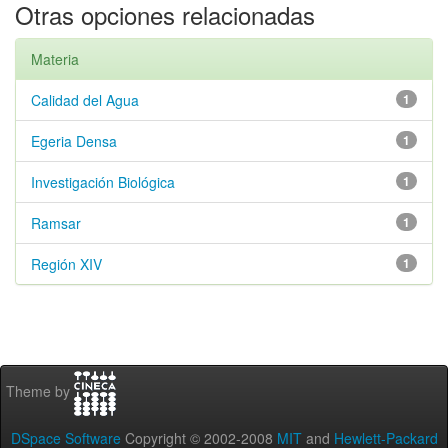
Otras opciones relacionadas
Materia
Calidad del Agua
1
Egeria Densa
1
Investigación Biológica
1
Ramsar
1
Región XIV
1
Theme by
DSpace Software
Copyright © 2002-2008
MIT
and
Hewlett-Packard