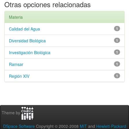
Otras opciones relacionadas
Materia
Calidad del Agua
1
Diversidad Biológica
1
Investigación Biológica
1
Ramsar
1
Región XIV
1
Theme by
DSpace Software
Copyright © 2002-2008
MIT
and
Hewlett-Packard