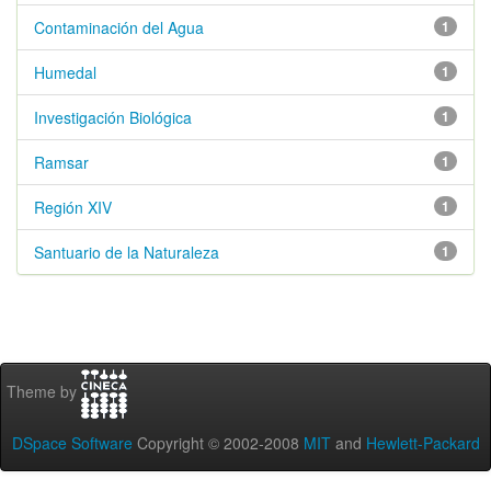
Contaminación del Agua
1
Humedal
1
Investigación Biológica
1
Ramsar
1
Región XIV
1
Santuario de la Naturaleza
1
Theme by
DSpace Software
Copyright © 2002-2008
MIT
and
Hewlett-Packard