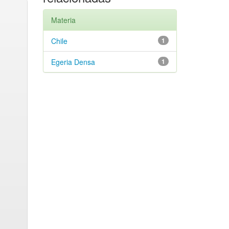
Materia
Chile
1
Egeria Densa
1