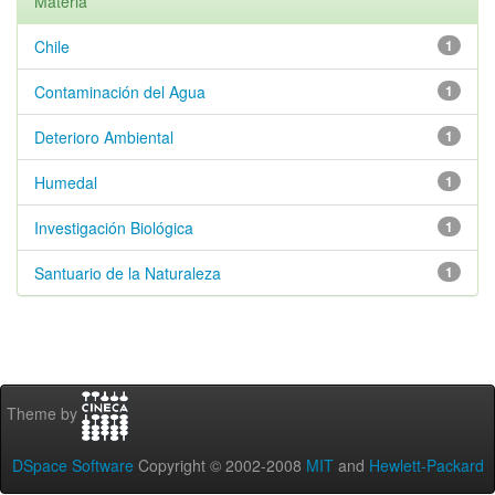
Materia
Chile
1
Contaminación del Agua
1
Deterioro Ambiental
1
Humedal
1
Investigación Biológica
1
Santuario de la Naturaleza
1
Theme by
DSpace Software
Copyright © 2002-2008
MIT
and
Hewlett-Packard