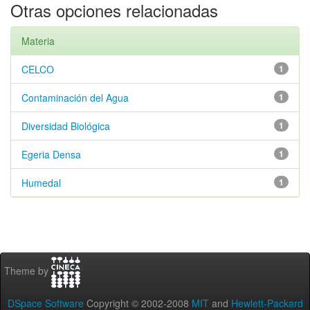
Otras opciones relacionadas
Materia
CELCO
1
Contaminación del Agua
1
Diversidad Biológica
1
Egeria Densa
1
Humedal
1
Theme by
DSpace Software
Copyright © 2002-2008
MIT
and
Hewlett-Packard