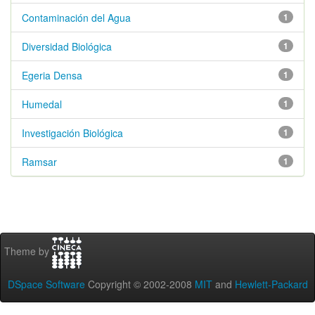
Contaminación del Agua
1
Diversidad Biológica
1
Egeria Densa
1
Humedal
1
Investigación Biológica
1
Ramsar
1
Theme by
DSpace Software
Copyright © 2002-2008
MIT
and
Hewlett-Packard