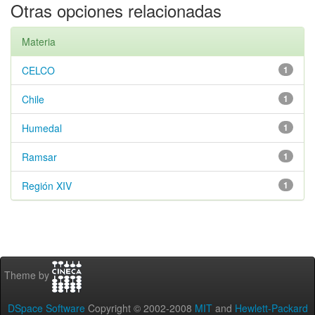
Otras opciones relacionadas
Materia
CELCO
1
Chile
1
Humedal
1
Ramsar
1
Región XIV
1
Theme by
DSpace Software
Copyright © 2002-2008
MIT
and
Hewlett-Packard