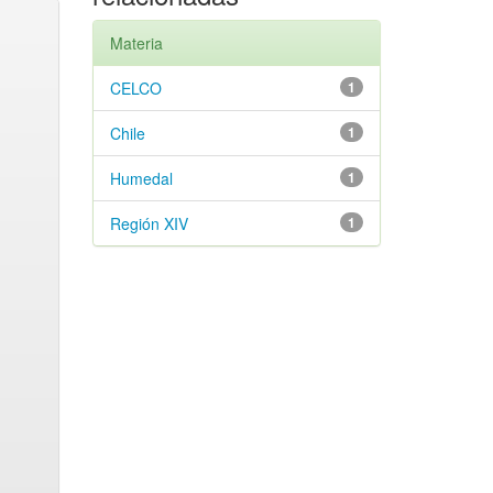
Materia
CELCO
1
Chile
1
Humedal
1
Región XIV
1