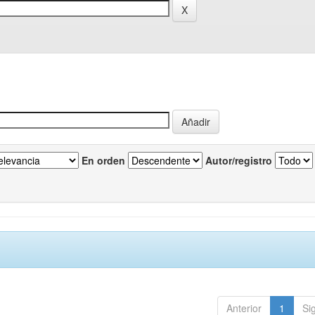
En orden
Autor/registro
Anterior
1
Si