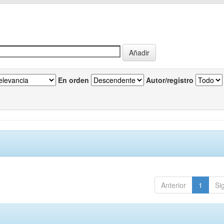
En orden
Autor/registro
Anterior
1
Si