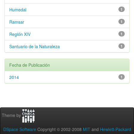
Humedal
1
Ramsar
1
Región XIV
1
Santuario de la Naturaleza
1
Fecha de Publicación
2014
1
Theme by
DSpace Software
Copyright © 2002-2008
MIT
and
Hewlett-Packard