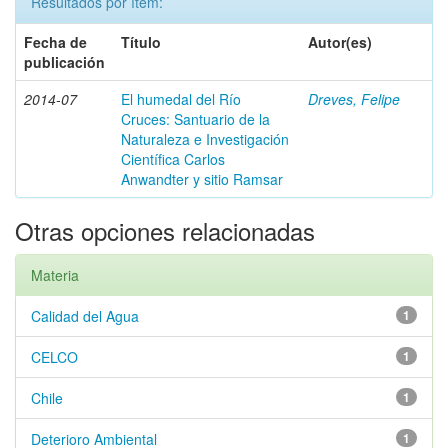
Resultados por ítem:
Fecha de
Título
Autor(es)
publicación
2014-07
El humedal del Río
Dreves, Felipe
Cruces: Santuario de la
Naturaleza e Investigación
Científica Carlos
Anwandter y sitio Ramsar
Otras opciones relacionadas
Materia
Calidad del Agua
1
CELCO
1
Chile
1
Deterioro Ambiental
1