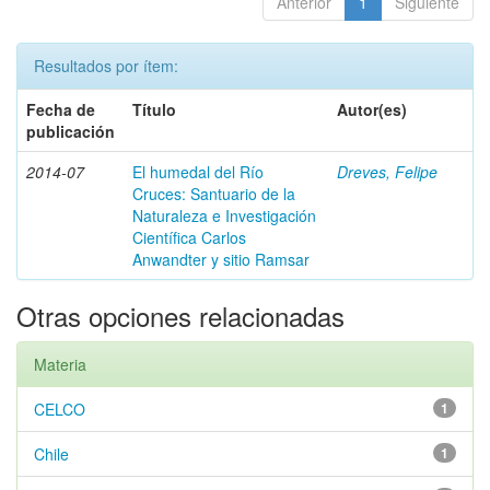
Anterior
1
Siguiente
Resultados por ítem:
Fecha de
Título
Autor(es)
publicación
2014-07
El humedal del Río
Dreves, Felipe
Cruces: Santuario de la
Naturaleza e Investigación
Científica Carlos
Anwandter y sitio Ramsar
Otras opciones relacionadas
Materia
CELCO
1
Chile
1