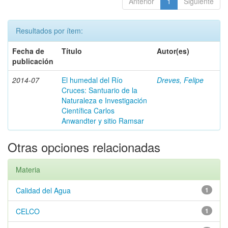
Anterior
1
Siguiente
Resultados por ítem:
Fecha de
Título
Autor(es)
publicación
2014-07
El humedal del Río
Dreves, Felipe
Cruces: Santuario de la
Naturaleza e Investigación
Científica Carlos
Anwandter y sitio Ramsar
Otras opciones relacionadas
Materia
Calidad del Agua
1
CELCO
1