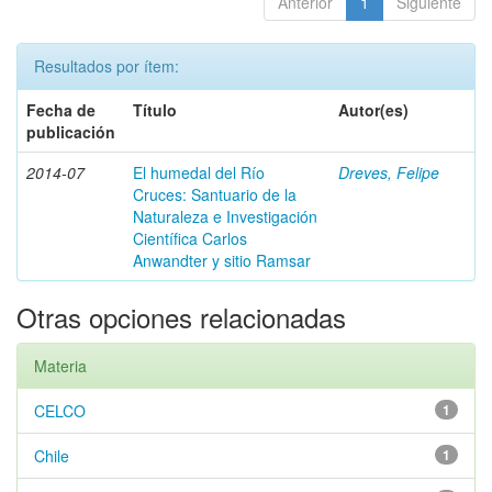
Anterior
1
Siguiente
Resultados por ítem:
Fecha de
Título
Autor(es)
publicación
2014-07
El humedal del Río
Dreves, Felipe
Cruces: Santuario de la
Naturaleza e Investigación
Científica Carlos
Anwandter y sitio Ramsar
Otras opciones relacionadas
Materia
CELCO
1
Chile
1