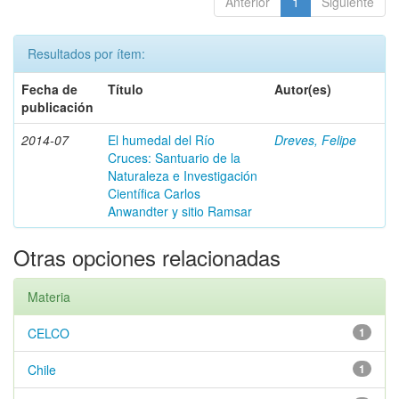
Anterior
1
Siguiente
Resultados por ítem:
Fecha de
Título
Autor(es)
publicación
2014-07
El humedal del Río
Dreves, Felipe
Cruces: Santuario de la
Naturaleza e Investigación
Científica Carlos
Anwandter y sitio Ramsar
Otras opciones relacionadas
Materia
CELCO
1
Chile
1