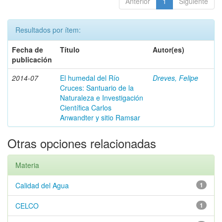
Anterior
1
Siguiente
Resultados por ítem:
Fecha de
Título
Autor(es)
publicación
2014-07
El humedal del Río
Dreves, Felipe
Cruces: Santuario de la
Naturaleza e Investigación
Científica Carlos
Anwandter y sitio Ramsar
Otras opciones relacionadas
Materia
Calidad del Agua
1
CELCO
1