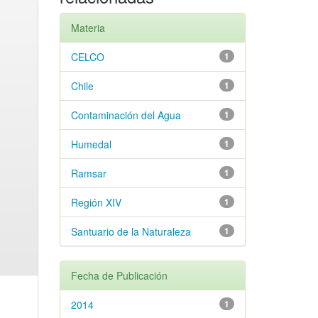
Materia
CELCO
1
Chile
1
Contaminación del Agua
1
Humedal
1
Ramsar
1
Región XIV
1
Santuario de la Naturaleza
1
Fecha de Publicación
2014
1