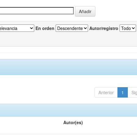
En orden
Autor/registro
Anterior
1
Si
Autor(es)