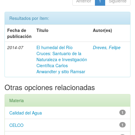
Anterior
1
Siguiente
Resultados por ítem:
Fecha de
Título
Autor(es)
publicación
2014-07
El humedal del Río
Dreves, Felipe
Cruces: Santuario de la
Naturaleza e Investigación
Científica Carlos
Anwandter y sitio Ramsar
Otras opciones relacionadas
Materia
Calidad del Agua
1
CELCO
1