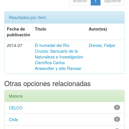
Anterior
1
Siguiente
Resultados por ítem:
Fecha de
Título
Autor(es)
publicación
2014-07
El humedal del Río
Dreves, Felipe
Cruces: Santuario de la
Naturaleza e Investigación
Científica Carlos
Anwandter y sitio Ramsar
Otras opciones relacionadas
Materia
CELCO
1
Chile
1