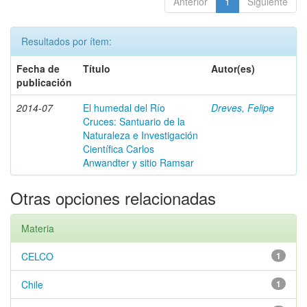
Anterior
1
Siguiente
Resultados por ítem:
Fecha de
Título
Autor(es)
publicación
2014-07
El humedal del Río
Dreves, Felipe
Cruces: Santuario de la
Naturaleza e Investigación
Científica Carlos
Anwandter y sitio Ramsar
Otras opciones relacionadas
Materia
CELCO
1
Chile
1