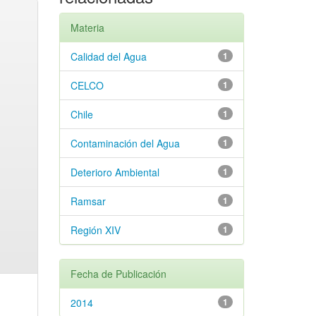
Materia
Calidad del Agua
1
CELCO
1
Chile
1
Contaminación del Agua
1
Deterioro Ambiental
1
Ramsar
1
Región XIV
1
Fecha de Publicación
2014
1