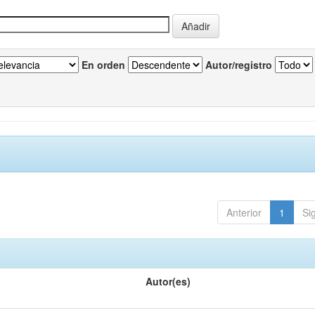
En orden
Autor/registro
Anterior
1
Si
Autor(es)