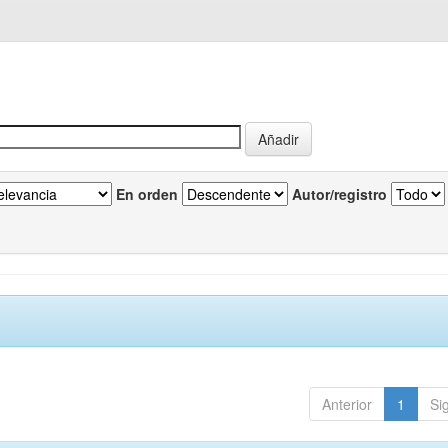
En orden
Autor/registro
Anterior
1
Si