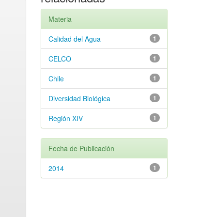
Materia
Calidad del Agua
1
CELCO
1
Chile
1
Diversidad Biológica
1
Región XIV
1
Fecha de Publicación
2014
1