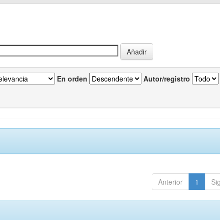
En orden
Autor/registro
Anterior
1
Si