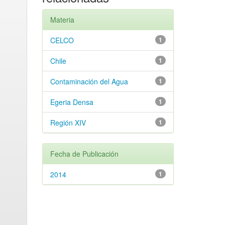
Materia
CELCO
1
Chile
1
Contaminación del Agua
1
Egeria Densa
1
Región XIV
1
Fecha de Publicación
2014
1