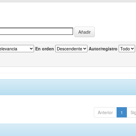
En orden
Autor/registro
Anterior
1
Si