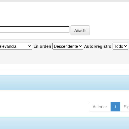
En orden
Autor/registro
Anterior
1
Si