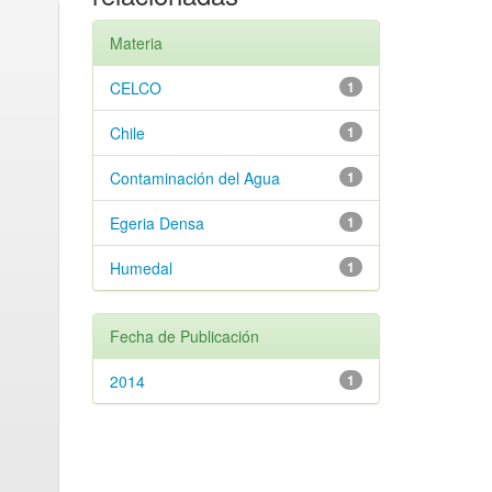
Materia
CELCO
1
Chile
1
Contaminación del Agua
1
Egeria Densa
1
Humedal
1
Fecha de Publicación
2014
1