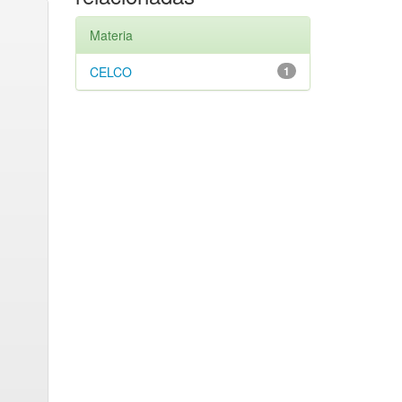
Materia
CELCO
1