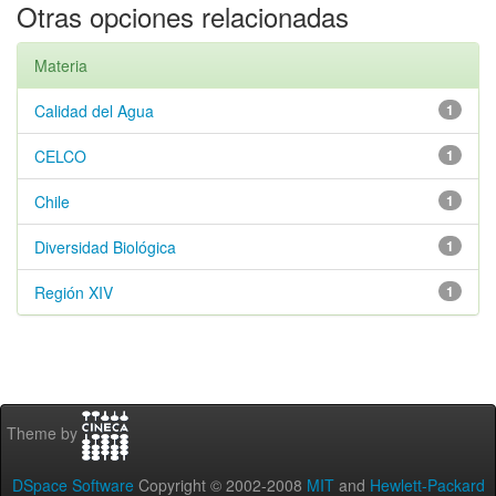
Otras opciones relacionadas
Materia
Calidad del Agua
1
CELCO
1
Chile
1
Diversidad Biológica
1
Región XIV
1
Theme by
DSpace Software
Copyright © 2002-2008
MIT
and
Hewlett-Packard