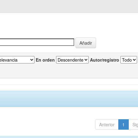
En orden
Autor/registro
Anterior
1
Si