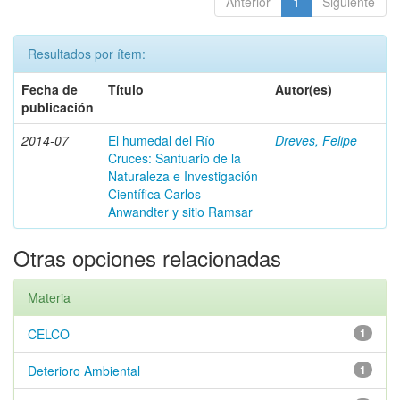
Anterior
1
Siguiente
Resultados por ítem:
Fecha de
Título
Autor(es)
publicación
2014-07
El humedal del Río
Dreves, Felipe
Cruces: Santuario de la
Naturaleza e Investigación
Científica Carlos
Anwandter y sitio Ramsar
Otras opciones relacionadas
Materia
CELCO
1
Deterioro Ambiental
1