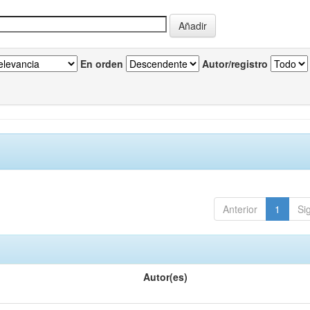
En orden
Autor/registro
Anterior
1
Si
Autor(es)