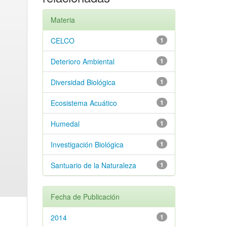
Materia
CELCO
1
Deterioro Ambiental
1
Diversidad Biológica
1
Ecosistema Acuático
1
Humedal
1
Investigación Biológica
1
Santuario de la Naturaleza
1
Fecha de Publicación
2014
1