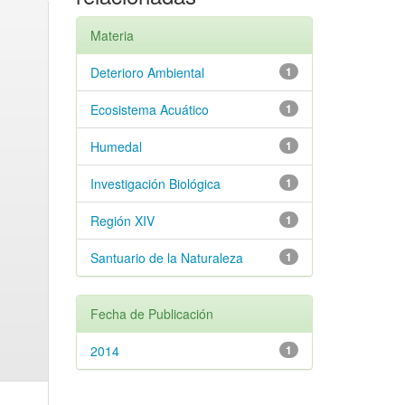
Materia
Deterioro Ambiental
1
Ecosistema Acuático
1
Humedal
1
Investigación Biológica
1
Región XIV
1
Santuario de la Naturaleza
1
Fecha de Publicación
2014
1