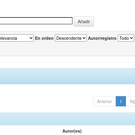
En orden
Autor/registro
Anterior
1
Si
Autor(es)