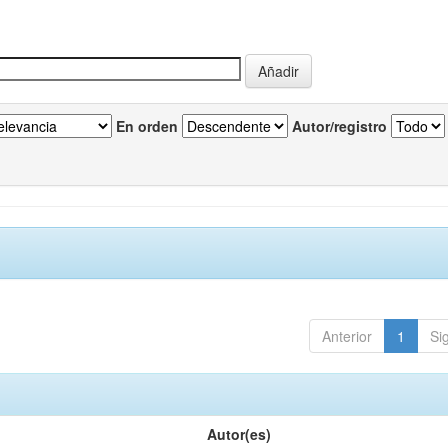
En orden
Autor/registro
Anterior
1
Si
Autor(es)