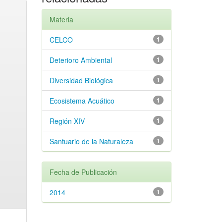
Materia
CELCO
1
Deterioro Ambiental
1
Diversidad Biológica
1
Ecosistema Acuático
1
Región XIV
1
Santuario de la Naturaleza
1
Fecha de Publicación
2014
1