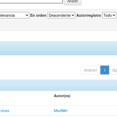
En orden
Autor/registro
Anterior
1
Si
Autor(es)
rvices
MedWet