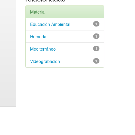
Materia
Educación Ambiental
1
Humedal
1
Mediterráneo
1
Videograbación
1