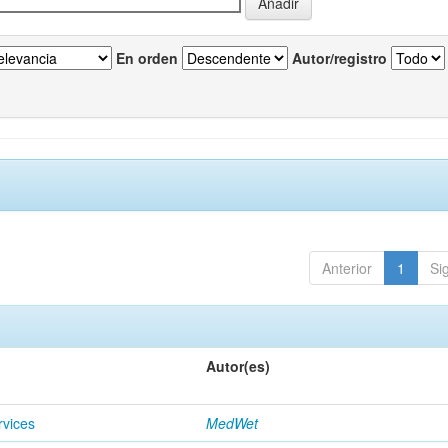
En orden
Autor/registro
Anterior
1
Si
Autor(es)
rvices
MedWet