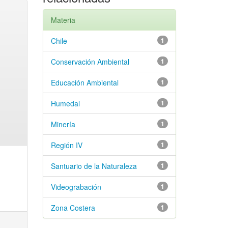
Materia
Chile
1
Conservación Ambiental
1
Educación Ambiental
1
Humedal
1
Minería
1
Región IV
1
Santuario de la Naturaleza
1
Videograbación
1
Zona Costera
1