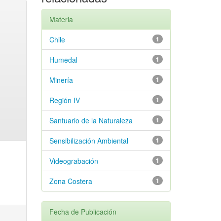
Materia
Chile
1
Humedal
1
Minería
1
Región IV
1
Santuario de la Naturaleza
1
Sensibilización Ambiental
1
Videograbación
1
Zona Costera
1
Fecha de Publicación