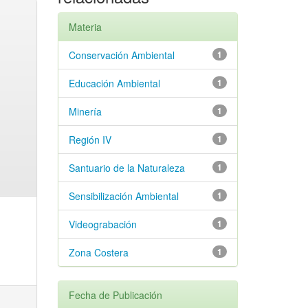
Materia
Conservación Ambiental
1
Educación Ambiental
1
Minería
1
Región IV
1
Santuario de la Naturaleza
1
Sensibilización Ambiental
1
Videograbación
1
Zona Costera
1
Fecha de Publicación