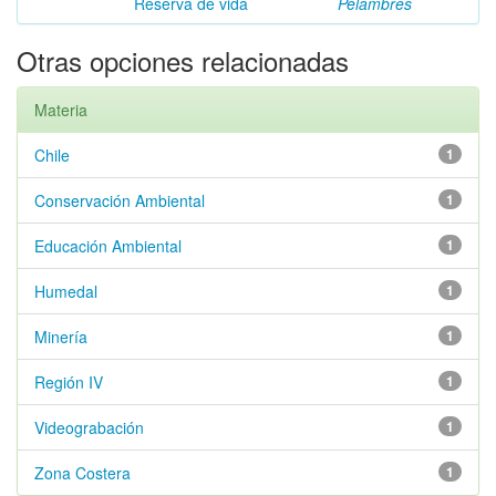
Reserva de vida
Pelambres
Otras opciones relacionadas
Materia
Chile
1
Conservación Ambiental
1
Educación Ambiental
1
Humedal
1
Minería
1
Región IV
1
Videograbación
1
Zona Costera
1