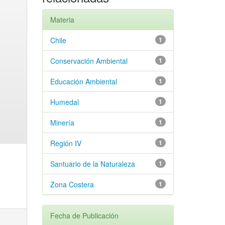
Materia
Chile
1
Conservación Ambiental
1
Educación Ambiental
1
Humedal
1
Minería
1
Región IV
1
Santuario de la Naturaleza
1
Zona Costera
1
Fecha de Publicación