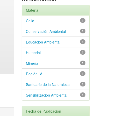
Materia
Chile
1
Conservación Ambiental
1
Educación Ambiental
1
Humedal
1
Minería
1
Región IV
1
Santuario de la Naturaleza
1
Sensibilización Ambiental
1
Fecha de Publicación