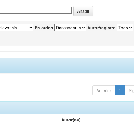
En orden
Autor/registro
Anterior
1
Si
Autor(es)