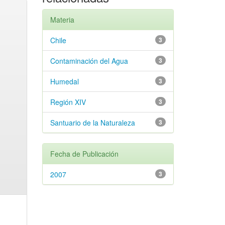
Materia
Chile
3
Contaminación del Agua
3
Humedal
3
Región XIV
3
Santuario de la Naturaleza
3
Fecha de Publicación
2007
3