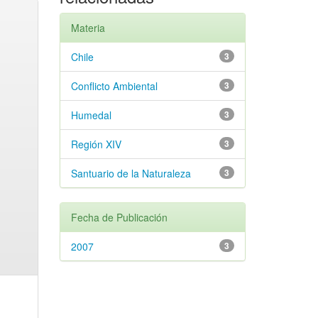
Materia
Chile
3
Conflicto Ambiental
3
Humedal
3
Región XIV
3
Santuario de la Naturaleza
3
Fecha de Publicación
2007
3