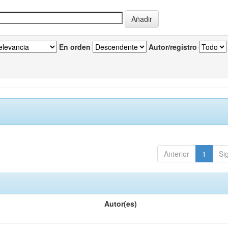
En orden
Autor/registro
Anterior
1
Si
Autor(es)