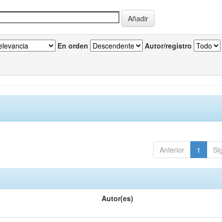
En orden
Autor/registro
Anterior
1
Si
Autor(es)