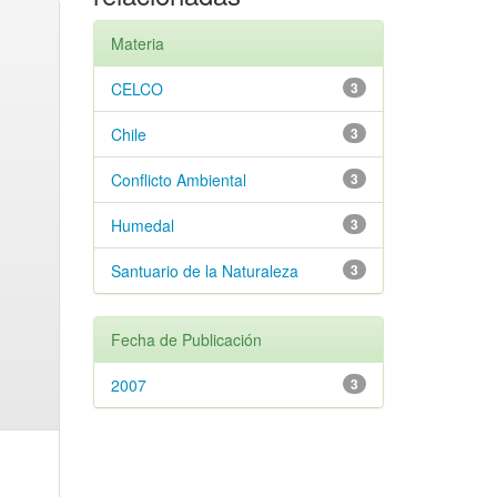
Materia
CELCO
3
Chile
3
Conflicto Ambiental
3
Humedal
3
Santuario de la Naturaleza
3
Fecha de Publicación
2007
3