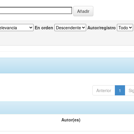
En orden
Autor/registro
Anterior
1
Si
Autor(es)