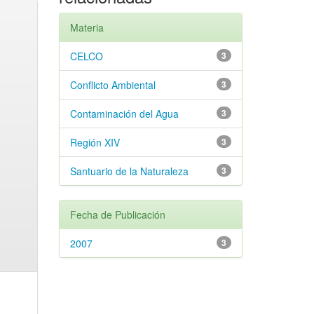
Materia
CELCO
3
Conflicto Ambiental
3
Contaminación del Agua
3
Región XIV
3
Santuario de la Naturaleza
3
Fecha de Publicación
2007
3