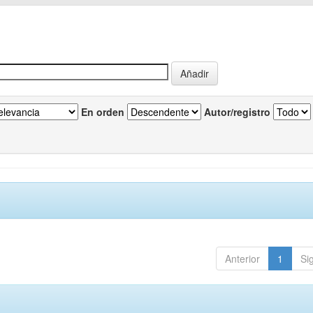
En orden
Autor/registro
Anterior
1
Si