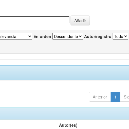
En orden
Autor/registro
Anterior
1
Si
Autor(es)