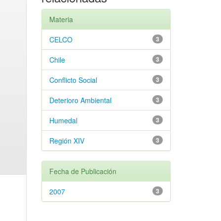
Materia
CELCO
3
Chile
3
Conflicto Social
3
Deterioro Ambiental
3
Humedal
3
Región XIV
3
Fecha de Publicación
2007
3