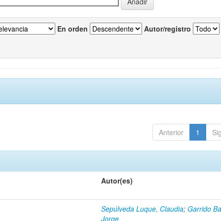
En orden
Autor/registro
Anterior
1
Si
Autor(es)
Sepúlveda Luque, Claudia
;
Garrido Ba
Jorge