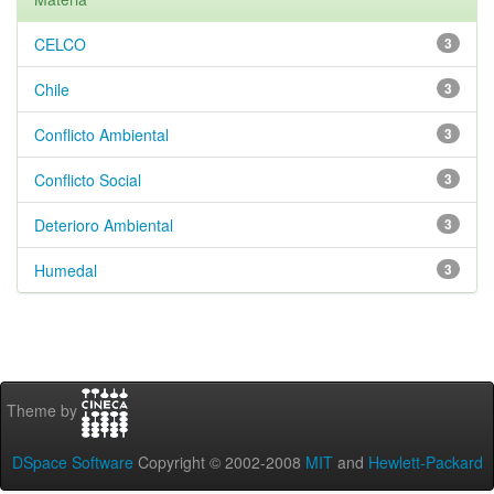
CELCO
3
Chile
3
Conflicto Ambiental
3
Conflicto Social
3
Deterioro Ambiental
3
Humedal
3
Theme by
DSpace Software
Copyright © 2002-2008
MIT
and
Hewlett-Packard