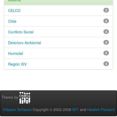
CELCO
3
Chile
3
Conflicto Social
3
Deterioro Ambiental
3
Humedal
3
Región XIV
3
Theme by
DSpace Software
Copyright © 2002-2008
MIT
and
Hewlett-Packard