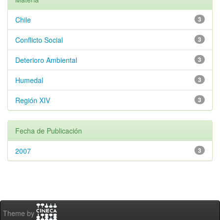
Chile
3
Conflicto Social
3
Deterioro Ambiental
3
Humedal
3
Región XIV
3
Fecha de Publicación
2007
3
Theme by